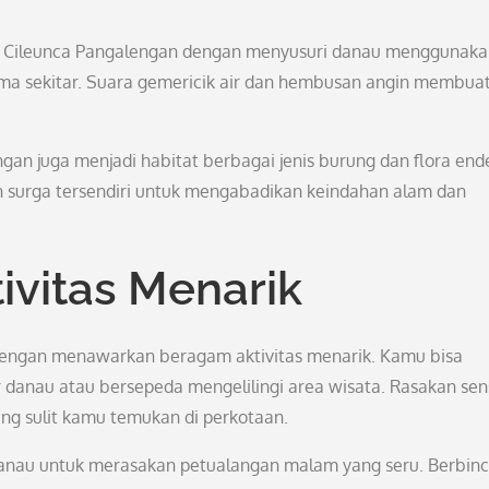
u Cileunca Pangalengan dengan menyusuri danau menggunaka
ama sekitar. Suara gemericik air dan hembusan angin membua
gan juga menjadi habitat berbagai jenis burung dan flora end
an surga tersendiri untuk mengabadikan keindahan alam dan
ivitas Menarik
alengan menawarkan beragam aktivitas menarik. Kamu bisa
r danau atau bersepeda mengelilingi area wisata. Rasakan sen
ng sulit kamu temukan di perkotaan.
 danau untuk merasakan petualangan malam yang seru. Berbin