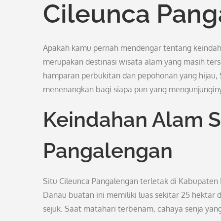
Cileunca Pang
Apakah kamu pernah mendengar tentang keindah
merupakan destinasi wisata alam yang masih ter
hamparan perbukitan dan pepohonan yang hijau,
menenangkan bagi siapa pun yang mengunjungin
Keindahan Alam S
Pangalengan
Situ Cileunca Pangalengan terletak di Kabupaten
Danau buatan ini memiliki luas sekitar 25 hektar 
sejuk. Saat matahari terbenam, cahaya senja y