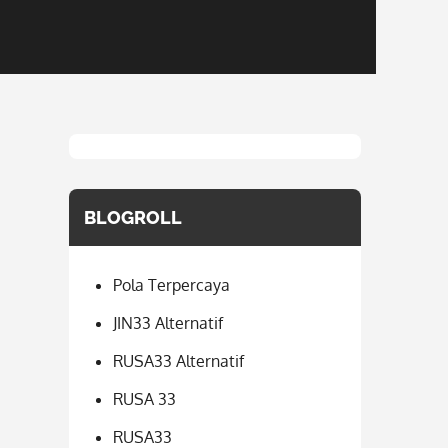
BLOGROLL
Pola Terpercaya
JIN33 Alternatif
RUSA33 Alternatif
RUSA 33
RUSA33