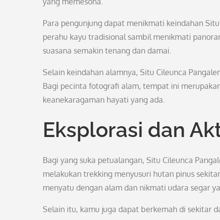
yang memesona.
Para pengunjung dapat menikmati keindahan Sit
perahu kayu tradisional sambil menikmati panor
suasana semakin tenang dan damai.
Selain keindahan alamnya, Situ Cileunca Pangalen
Bagi pecinta fotografi alam, tempat ini merupak
keanekaragaman hayati yang ada.
Eksplorasi dan Akt
Bagi yang suka petualangan, Situ Cileunca Pang
melakukan trekking menyusuri hutan pinus sekita
menyatu dengan alam dan nikmati udara segar ya
Selain itu, kamu juga dapat berkemah di sekitar