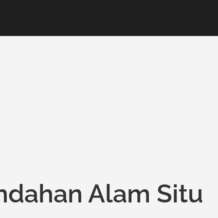
ndahan Alam Situ