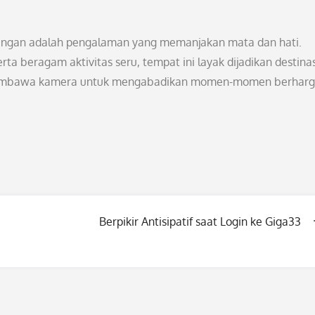
lengan adalah pengalaman yang memanjakan mata dan hati.
a beragam aktivitas seru, tempat ini layak dijadikan destinas
 membawa kamera untuk mengabadikan momen-momen berhar
Berpikir Antisipatif saat Login ke Giga33