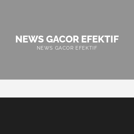
NEWS GACOR EFEKTIF
NEWS GACOR EFEKTIF