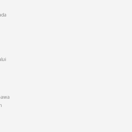
ada
lui
mbawa
n