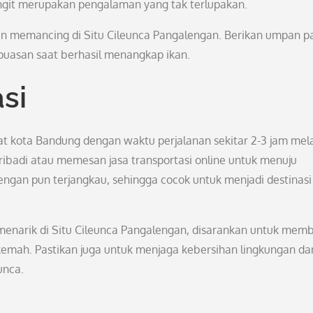
langit merupakan pengalaman yang tak terlupakan.
tan memancing di Situ Cileunca Pangalengan. Berikan umpan p
puasan saat berhasil menangkap ikan.
si
at kota Bandung dengan waktu perjalanan sekitar 2-3 jam mela
ibadi atau memesan jasa transportasi online untuk menuju
lengan pun terjangkau, sehingga cocok untuk menjadi destinasi
menarik di Situ Cileunca Pangalengan, disarankan untuk me
kemah. Pastikan juga untuk menjaga kebersihan lingkungan da
unca.