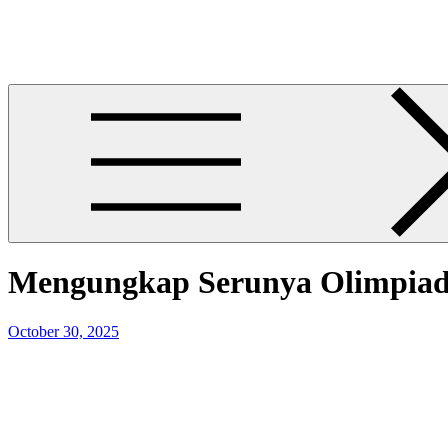
Skip
News Gacor Efektif
to
News Gacor Efektif
content
Mengungkap Serunya Olimpiad
Posted
October 30, 2025
on