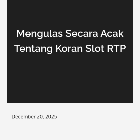
Mengulas Secara Acak
Tentang Koran Slot RTP
Posted
December 20, 2025
on