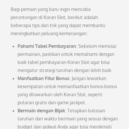
Bagi pemain yang baru ingin mencoba
peruntungan di Koran Slot, berikut adalah
beberapa tips dan trik yang dapat membantu
meningkatkan peluang kemenangan:
Pahami Tabel Pembayaran
: Sebelum memulai
permainan, pastikan untuk memahami dengan
baik tabel pembayaran Koran Slot agar bisa
mengatur strategi taruhan dengan lebih baik.
Manfaatkan Fitur Bonus
: Jangan lewatkan
kesempatan untuk memanfaatkan bonus-bonus
yang ditawarkan oleh Koran Slot, seperti
putaran gratis dan game jackpot.
Bermain dengan Bijak
: Tetapkan batasan
taruhan dan waktu bermain yang sesuai dengan
budget dan jadwal Anda agar bisa menikmati