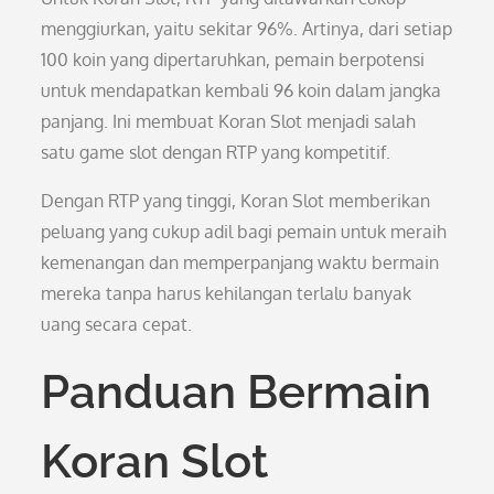
menggiurkan, yaitu sekitar 96%. Artinya, dari setiap
100 koin yang dipertaruhkan, pemain berpotensi
untuk mendapatkan kembali 96 koin dalam jangka
panjang. Ini membuat Koran Slot menjadi salah
satu game slot dengan RTP yang kompetitif.
Dengan RTP yang tinggi, Koran Slot memberikan
peluang yang cukup adil bagi pemain untuk meraih
kemenangan dan memperpanjang waktu bermain
mereka tanpa harus kehilangan terlalu banyak
uang secara cepat.
Panduan Bermain
Koran Slot