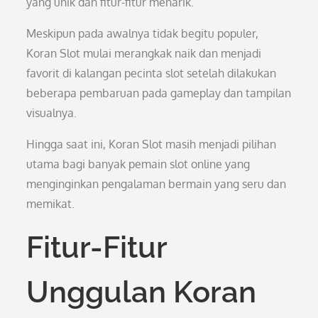
yang unik dan fitur-fitur menarik.
Meskipun pada awalnya tidak begitu populer,
Koran Slot mulai merangkak naik dan menjadi
favorit di kalangan pecinta slot setelah dilakukan
beberapa pembaruan pada gameplay dan tampilan
visualnya.
Hingga saat ini, Koran Slot masih menjadi pilihan
utama bagi banyak pemain slot online yang
menginginkan pengalaman bermain yang seru dan
memikat.
Fitur-Fitur
Unggulan Koran