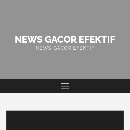
Skip
to
content
NEWS GACOR EFEKTIF
NEWS GACOR EFEKTIF