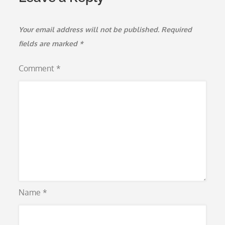
Your email address will not be published.
Required
fields are marked
*
Comment
*
Name
*