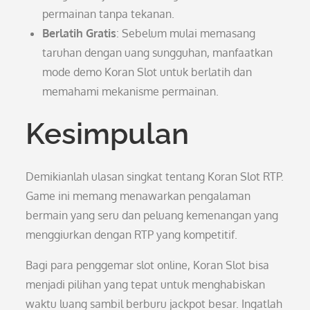
permainan tanpa tekanan.
Berlatih Gratis
: Sebelum mulai memasang
taruhan dengan uang sungguhan, manfaatkan
mode demo Koran Slot untuk berlatih dan
memahami mekanisme permainan.
Kesimpulan
Demikianlah ulasan singkat tentang Koran Slot RTP.
Game ini memang menawarkan pengalaman
bermain yang seru dan peluang kemenangan yang
menggiurkan dengan RTP yang kompetitif.
Bagi para penggemar slot online, Koran Slot bisa
menjadi pilihan yang tepat untuk menghabiskan
waktu luang sambil berburu jackpot besar. Ingatlah