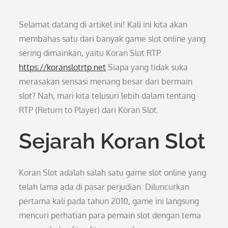
Selamat datang di artikel ini! Kali ini kita akan
membahas satu dari banyak game slot online yang
sering dimainkan, yaitu Koran Slot RTP.
https://koranslotrtp.net
Siapa yang tidak suka
merasakan sensasi menang besar dari bermain
slot? Nah, mari kita telusuri lebih dalam tentang
RTP (Return to Player) dari Koran Slot.
Sejarah Koran Slot
Koran Slot adalah salah satu game slot online yang
telah lama ada di pasar perjudian. Diluncurkan
pertama kali pada tahun 2010, game ini langsung
mencuri perhatian para pemain slot dengan tema