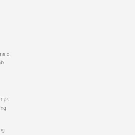
ne di
ab.
tips,
ang
ng