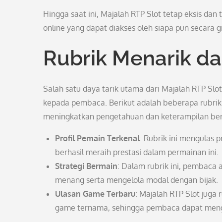
Hingga saat ini, Majalah RTP Slot tetap eksis da
online yang dapat diakses oleh siapa pun secara gr
Rubrik Menarik da
Salah satu daya tarik utama dari Majalah RTP Slo
kepada pembaca. Berikut adalah beberapa rubrik
meningkatkan pengetahuan dan keterampilan be
Profil Pemain Terkenal
: Rubrik ini mengulas p
berhasil meraih prestasi dalam permainan ini.
Strategi Bermain
: Dalam rubrik ini, pembaca 
menang serta mengelola modal dengan bijak.
Ulasan Game Terbaru
: Majalah RTP Slot juga
game ternama, sehingga pembaca dapat meng