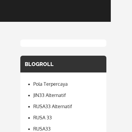
BLOGROLL
Pola Terpercaya
JIN33 Alternatif
RUSA33 Alternatif
i
RUSA 33
RUSA33