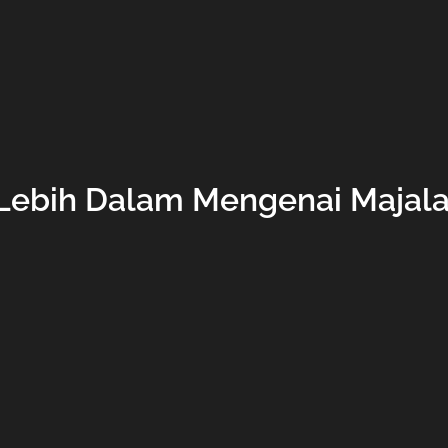
Lebih Dalam Mengenai Majala