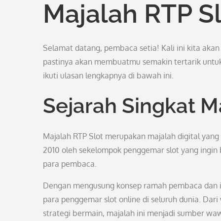
Majalah RTP S
Selamat datang, pembaca setia! Kali ini kita ak
pastinya akan membuatmu semakin tertarik untu
ikuti ulasan lengkapnya di bawah ini.
Sejarah Singkat M
Majalah RTP Slot merupakan majalah digital yang 
2010 oleh sekelompok penggemar slot yang ingin b
para pembaca.
Dengan mengusung konsep ramah pembaca dan info
para penggemar slot online di seluruh dunia. Da
strategi bermain, majalah ini menjadi sumber waw