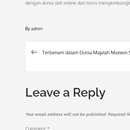
dengan dunia slot online dan terus mengembangk
By
admin
Terbenam dalam Dunia Majalah Maxwin S
Post
navigation
Leave a Reply
Your email address will not be published.
Required f
Comment
*