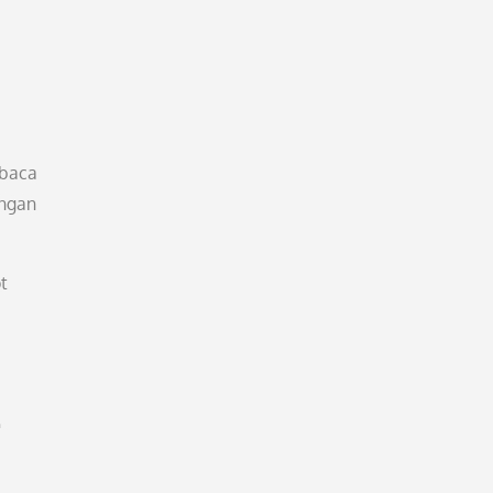
mbaca
engan
t
a