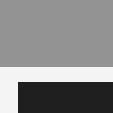
Skip
to
content