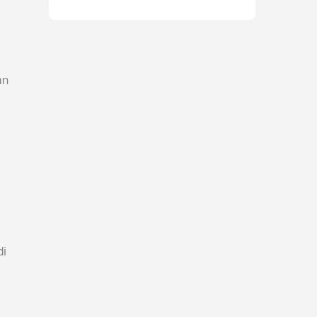
an
di