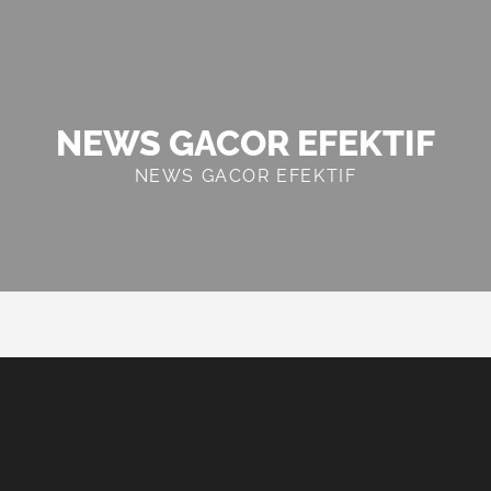
NEWS GACOR EFEKTIF
NEWS GACOR EFEKTIF