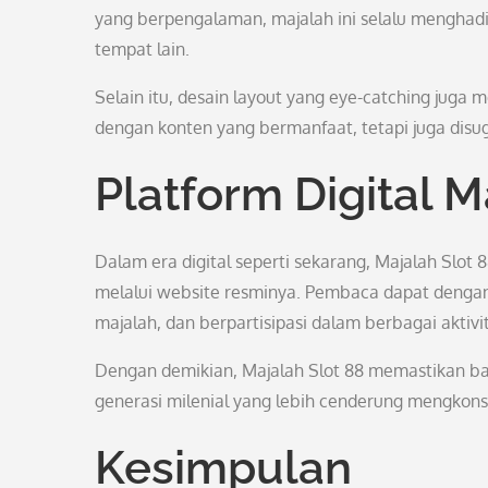
yang berpengalaman, majalah ini selalu menghadirk
tempat lain.
Selain itu, desain layout yang eye-catching juga 
dengan konten yang bermanfaat, tetapi juga dis
Platform Digital M
Dalam era digital seperti sekarang, Majalah Slot 
melalui website resminya. Pembaca dapat denga
majalah, dan berpartisipasi dalam berbagai aktivi
Dengan demikian, Majalah Slot 88 memastikan bah
generasi milenial yang lebih cenderung mengkonsu
Kesimpulan