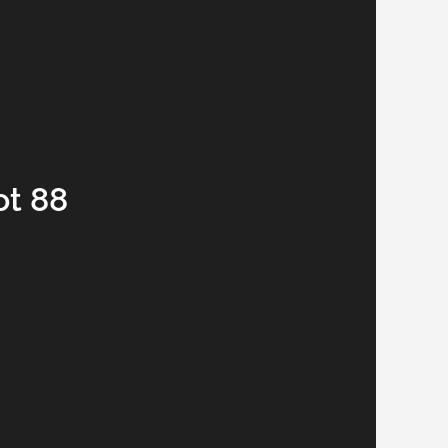
ot 88