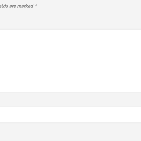
ields are marked
*