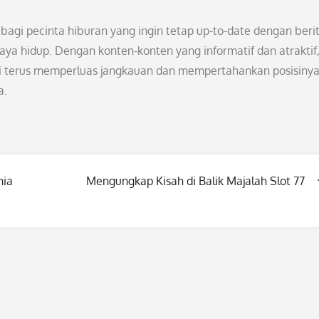
k bagi pecinta hiburan yang ingin tetap up-to-date dengan beri
 gaya hidup. Dengan konten-konten yang informatif dan atraktif
 ini terus memperluas jangkauan dan mempertahankan posisiny
a.
nia
Mengungkap Kisah di Balik Majalah Slot 77