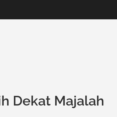
h Dekat Majalah