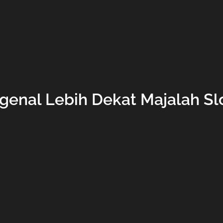
enal Lebih Dekat Majalah Sl