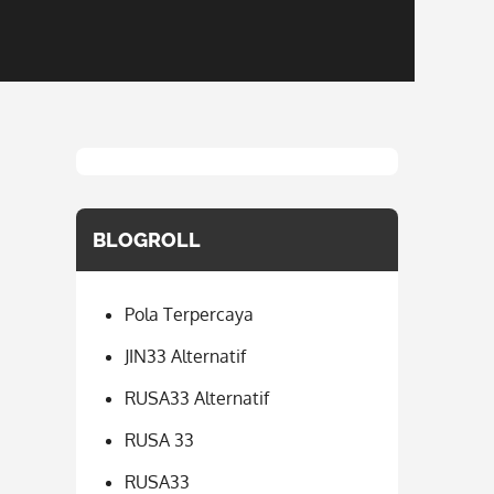
BLOGROLL
Pola Terpercaya
JIN33 Alternatif
RUSA33 Alternatif
RUSA 33
RUSA33