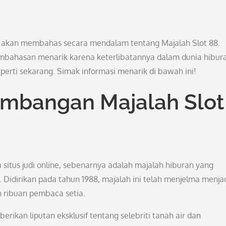
ni akan membahas secara mendalam tentang Majalah Slot 88.
embahasan menarik karena keterlibatannya dalam dunia hibur
perti sekarang. Simak informasi menarik di bawah ini!
embangan Majalah Slot
 situs judi online, sebenarnya adalah majalah hiburan yang
p. Didirikan pada tahun 1988, majalah ini telah menjelma menja
n ribuan pembaca setia.
erikan liputan eksklusif tentang selebriti tanah air dan