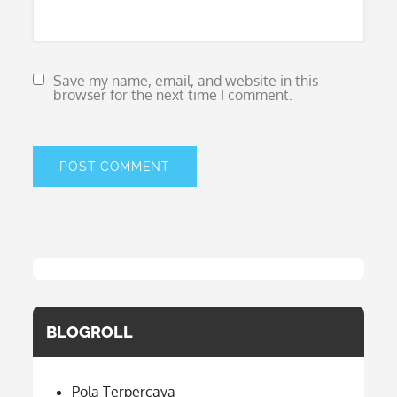
Save my name, email, and website in this
browser for the next time I comment.
BLOGROLL
Pola Terpercaya