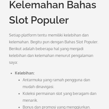
Kelemahan Bahas
Slot Populer
Setiap platform tentu memiliki kelebihan dan
kelemahan. Begitu pun dengan Bahas Slot Populer.
Berikut adalah beberapa hal yang menjadi
kelebihan dan kelemahan menurut pengalaman
saya:
Kelebihan:
Antarmuka yang ramah pengguna dan
mudah dinavigasi.
Koleksi permainan slot yang beragam dan
menarik.
Bonus dan promosi yang menggiurkan.