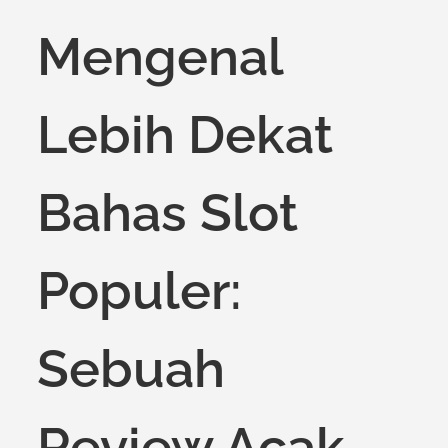
on
Mengenal
Lebih Dekat
Bahas Slot
Populer:
Sebuah
Review Acak