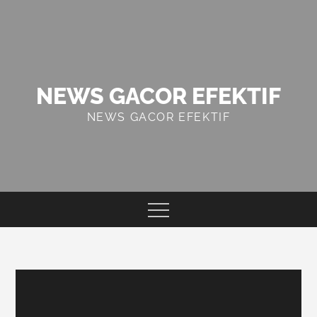
Skip
to
content
NEWS GACOR EFEKTIF
NEWS GACOR EFEKTIF