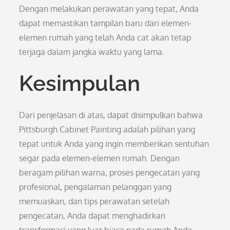
Dengan melakukan perawatan yang tepat, Anda
dapat memastikan tampilan baru dari elemen-
elemen rumah yang telah Anda cat akan tetap
terjaga dalam jangka waktu yang lama.
Kesimpulan
Dari penjelasan di atas, dapat disimpulkan bahwa
Pittsburgh Cabinet Painting adalah pilihan yang
tepat untuk Anda yang ingin memberikan sentuhan
segar pada elemen-elemen rumah. Dengan
beragam pilihan warna, proses pengecatan yang
profesional, pengalaman pelanggan yang
memuaskan, dan tips perawatan setelah
pengecatan, Anda dapat menghadirkan