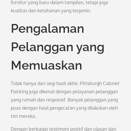
furnitur yang baru dalam tampilan, tetapi juga
kualitas dan ketahanan yang terjamin.
Pengalaman
Pelanggan yang
Memuaskan
Tidak hanya dari segi hasil akhir, Pittsburgh Cabinet
Painting juga dikenal dengan pelayanan pelanggan
yang ramah dan responsif. Banyak pelanggan yang
puas dengan hasil pengecatan yang dilakukan oleh
tim mereka.
Dengan berbagai testimoni positif dan ulasan dari