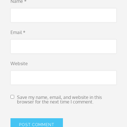
Name
*
Email
*
Website
Save my name, email, and website in this
browser for the next time I comment.