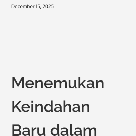
Posted
December 15, 2025
on
Menemukan
Keindahan
Baru dalam