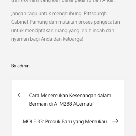
transformasi yang luar biasa pada rumah Anda.
Jangan ragu untuk menghubungi Pittsburgh
Cabinet Painting dan mulailah proses pengecatan
untuk menciptakan ruang yang lebih indah dan
nyaman bagi Anda dan keluarga!
By
admin
Post
Cara Menemukan Kesenangan dalam
Bermain di ATM288 Alternatif
navigation
MOLE 33: Produk Baru yang Memukau