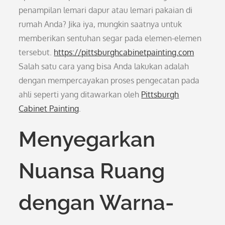
penampilan lemari dapur atau lemari pakaian di
rumah Anda? Jika iya, mungkin saatnya untuk
memberikan sentuhan segar pada elemen-elemen
tersebut.
https://pittsburghcabinetpainting.com
Salah satu cara yang bisa Anda lakukan adalah
dengan mempercayakan proses pengecatan pada
ahli seperti yang ditawarkan oleh
Pittsburgh
Cabinet Painting
.
Menyegarkan
Nuansa Ruang
dengan Warna-