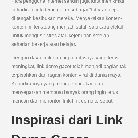
Para pengguna internet sendiri juga turut menikmati
kehadiran link demo gacor sebagai “hiburan cepat”
di tengah kesibukan mereka. Menyaksikan konten-
konten ini terkadang menjadi salah satu cara efektif
untuk mengusir stres atau kejenuhan setelah
seharian bekerja atau belajar.
Dengan daya tarik dan popularitasnya yang terus
meningkat, link demo gacor telah menjadi bagian tak
terpisahkan dari ragam konten viral di dunia maya.
Kehadirannya yang menggembirakan dan
menyegarkan membuat banyak orang ingin terus
mencari dan menonton link-link demo tersebut.
Inspirasi dari Link