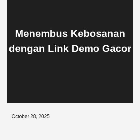
Menembus Kebosanan
dengan Link Demo Gacor
Posted
October 28, 2025
on