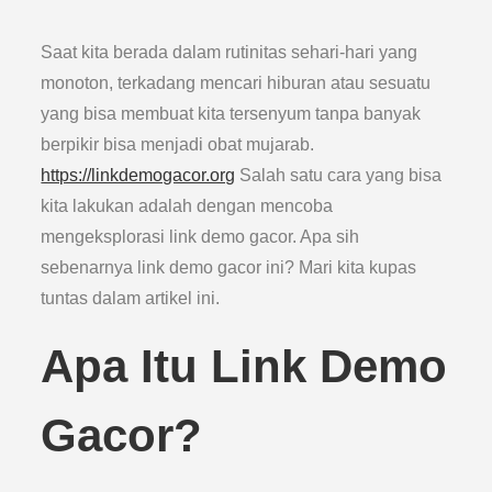
Saat kita berada dalam rutinitas sehari-hari yang
monoton, terkadang mencari hiburan atau sesuatu
yang bisa membuat kita tersenyum tanpa banyak
berpikir bisa menjadi obat mujarab.
https://linkdemogacor.org
Salah satu cara yang bisa
kita lakukan adalah dengan mencoba
mengeksplorasi link demo gacor. Apa sih
sebenarnya link demo gacor ini? Mari kita kupas
tuntas dalam artikel ini.
Apa Itu Link Demo
Gacor?