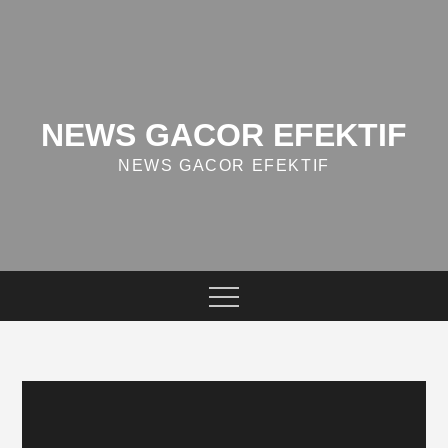
Skip
to
content
NEWS GACOR EFEKTIF
NEWS GACOR EFEKTIF