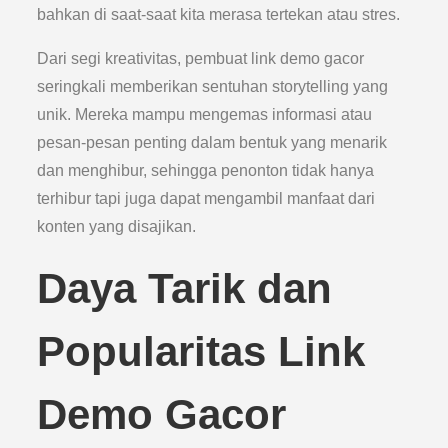
bahkan di saat-saat kita merasa tertekan atau stres.
Dari segi kreativitas, pembuat link demo gacor
seringkali memberikan sentuhan storytelling yang
unik. Mereka mampu mengemas informasi atau
pesan-pesan penting dalam bentuk yang menarik
dan menghibur, sehingga penonton tidak hanya
terhibur tapi juga dapat mengambil manfaat dari
konten yang disajikan.
Daya Tarik dan
Popularitas Link
Demo Gacor