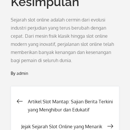
Kesimpulan
Sejarah slot online adalah cermin dari evolusi
industri perjudian yang terus berubah dengan
cepat. Dari mesin fisik klasik hingga slot online
modern yang inovatif, perjalanan slot online telah
memberikan banyak kenangan dan kesenangan
bagi pemain di seluruh dunia.
By
admin
Post
Artikel Slot Mantap: Sajian Berita Terkini
yang Menghibur dan Edukatif
navigation
Jejak Sejarah Slot Online yang Menarik