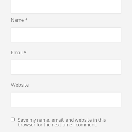
Name
*
Email
*
Website
Save my name, email, and website in this
browser for the next time I comment.