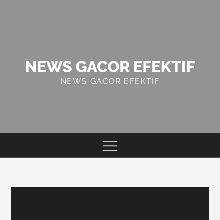
Skip
to
content
NEWS GACOR EFEKTIF
NEWS GACOR EFEKTIF