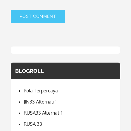
BLOGROLL
Pola Terpercaya
JIN33 Alternatif
RUSA33 Alternatif
RUSA 33