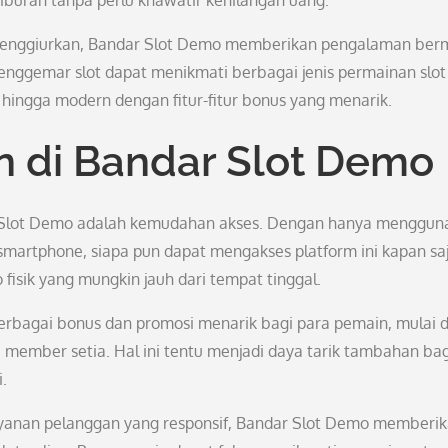
iburan tanpa perlu khawatir kehilangan uang.
menggiurkan, Bandar Slot Demo memberikan pengalaman ber
 penggemar slot dapat menikmati berbagai jenis permainan slot
 hingga modern dengan fitur-fitur bonus yang menarik.
n di Bandar Slot Demo
r Slot Demo adalah kemudahan akses. Dengan hanya menggun
smartphone, siapa pun dapat mengakses platform ini kapan sa
o fisik yang mungkin jauh dari tempat tinggal.
erbagai bonus dan promosi menarik bagi para pemain, mulai d
 member setia. Hal ini tentu menjadi daya tarik tambahan bag
.
yanan pelanggan yang responsif, Bandar Slot Demo memberi