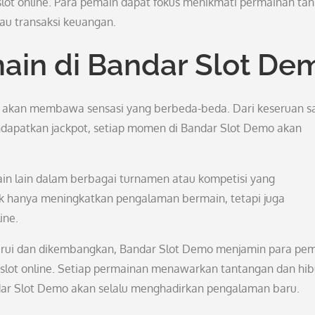
ot online. Para pemain dapat fokus menikmati permainan ta
au transaksi keuangan.
in di Bandar Slot De
 akan membawa sensasi yang berbeda-beda. Dari keseruan s
apatkan jackpot, setiap momen di Bandar Slot Demo akan
in lain dalam berbagai turnamen atau kompetisi yang
dak hanya meningkatkan pengalaman bermain, tetapi juga
ine.
barui dan dikembangkan, Bandar Slot Demo menjamin para pe
 slot online. Setiap permainan menawarkan tantangan dan hi
dar Slot Demo akan selalu menghadirkan pengalaman baru.