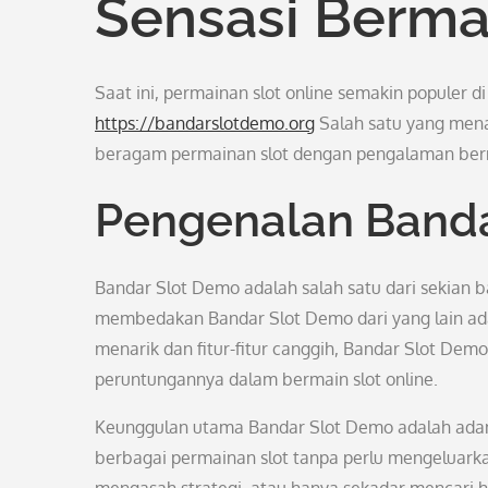
Sensasi Berma
Saat ini, permainan slot online semakin populer di
https://bandarslotdemo.org
Salah satu yang mena
beragam permainan slot dengan pengalaman ber
Pengenalan Banda
Bandar Slot Demo adalah salah satu dari sekian b
membedakan Bandar Slot Demo dari yang lain ada
menarik dan fitur-fitur canggih, Bandar Slot D
peruntungannya dalam bermain slot online.
Keunggulan utama Bandar Slot Demo adalah ada
berbagai permainan slot tanpa perlu mengeluark