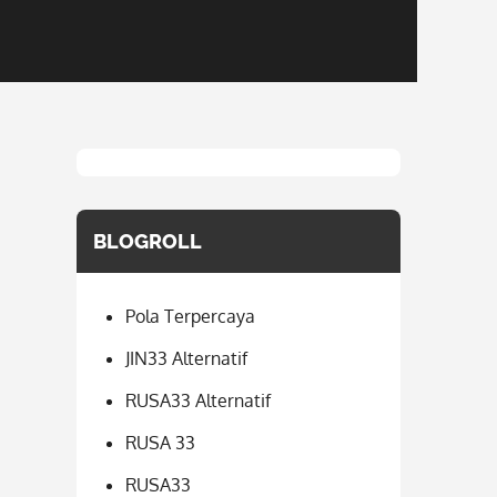
BLOGROLL
Pola Terpercaya
JIN33 Alternatif
RUSA33 Alternatif
RUSA 33
RUSA33