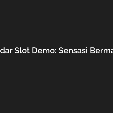
r Slot Demo: Sensasi Berma