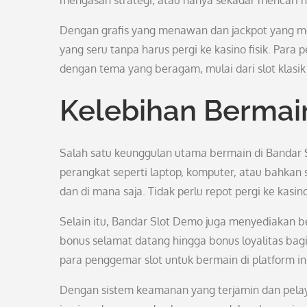
mengasah strategi, atau hanya sekadar mencari h
Dengan grafis yang menawan dan jackpot yang 
yang seru tanpa harus pergi ke kasino fisik. Para
dengan tema yang beragam, mulai dari slot klasik
Kelebihan Bermai
Salah satu keunggulan utama bermain di Banda
perangkat seperti laptop, komputer, atau bahkan 
dan di mana saja. Tidak perlu repot pergi ke kasin
Selain itu, Bandar Slot Demo juga menyediakan b
bonus selamat datang hingga bonus loyalitas bagi
para penggemar slot untuk bermain di platform ini
Dengan sistem keamanan yang terjamin dan pela