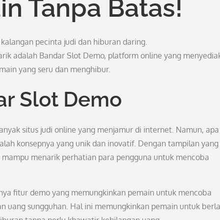
in Tanpa Batas!
 kalangan pecinta judi dan hiburan daring.
rik adalah Bandar Slot Demo, platform online yang menyedia
main yang seru dan menghibur.
r Slot Demo
anyak situs judi online yang menjamur di internet. Namun, apa
lah konsepnya yang unik dan inovatif. Dengan tampilan yang
emo mampu menarik perhatian para pengguna untuk mencoba
nya fitur demo yang memungkinkan pemain untuk mencoba
an uang sungguhan. Hal ini memungkinkan pemain untuk berla