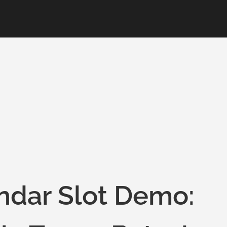
dar Slot Demo: