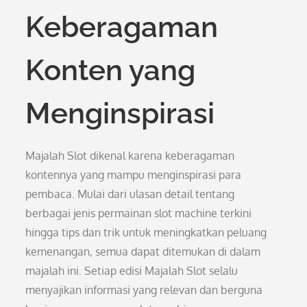
Keberagaman
Konten yang
Menginspirasi
Majalah Slot dikenal karena keberagaman
kontennya yang mampu menginspirasi para
pembaca. Mulai dari ulasan detail tentang
berbagai jenis permainan slot machine terkini
hingga tips dan trik untuk meningkatkan peluang
kemenangan, semua dapat ditemukan di dalam
majalah ini. Setiap edisi Majalah Slot selalu
menyajikan informasi yang relevan dan berguna