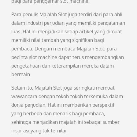
bagi para penggemar slot machine.
Para penulis Majalah Slot juga terdiri dari para ahli
dalam industri perjudian yang memiliki pengalaman
luas. Hal ini menjadikan setiap artikel yang dimuat
memiliki nilai tambah yang signifikan bagi
pembaca. Dengan membaca Majalah Slot, para
pecinta slot machine dapat terus mengembangkan
pengetahuan dan keterampilan mereka dalam
bermain.
Selain itu, Majalah Slot juga seringkali memuat
wawancara dengan tokoh-tokoh terkemuka dalam
dunia perjudian. Hal ini memberikan perspektif
yang berbeda dan menarik bagi pembaca,
sehingga menjadikan majalah ini sebagai sumber
inspirasi yang tak ternilai.