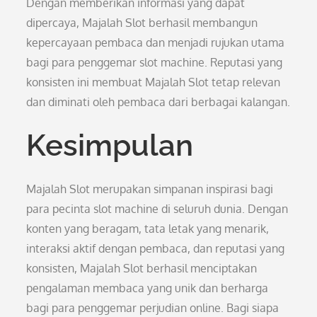
Dengan memberikan informasi yang dapat
dipercaya, Majalah Slot berhasil membangun
kepercayaan pembaca dan menjadi rujukan utama
bagi para penggemar slot machine. Reputasi yang
konsisten ini membuat Majalah Slot tetap relevan
dan diminati oleh pembaca dari berbagai kalangan.
Kesimpulan
Majalah Slot merupakan simpanan inspirasi bagi
para pecinta slot machine di seluruh dunia. Dengan
konten yang beragam, tata letak yang menarik,
interaksi aktif dengan pembaca, dan reputasi yang
konsisten, Majalah Slot berhasil menciptakan
pengalaman membaca yang unik dan berharga
bagi para penggemar perjudian online. Bagi siapa