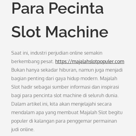
Para Pecinta
Slot Machine
Saat ini, industri perjudian online semakin
berkembang pesat.
https://majalahslotpopuler.com
Bukan hanya sekadar hiburan, namun juga menjadi
bagian penting dari gaya hidup modern. Majalah
Slot hadir sebagai sumber informasi dan inspirasi
bagi para pencinta slot machine di seluruh dunia.
Dalam artikel ini, kita akan menjelajahi secara
mendalam apa yang membuat Majalah Slot begitu
populer di kalangan para penggemar permainan
judi online.