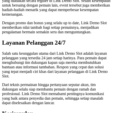
yang diadakan secara reguler di Link Demo Slot. Selain kesempatan
untuk bersaing dengan pemain lain, event tersebut juga memberikan
hadiah-hadiah menarik yang dapat memperbesar kesempatan
kemenangan.
Dengan promo dan bonus yang selalu up to date, Link Demo Slot
memberikan nilai tambah bagi setiap pemainnya, menjadikan
pengalaman bermain semakin seru dan menguntungkan.
Layanan Pelanggan 24/7
Salah satu keunggulan utama dari Link Demo Slot adalah layanan
pelanggan yang tersedia 24 jam setiap harinya. Para pemain dapat
menghubungi tim dukungan kapan saja mereka membutuhkan
bantuan atau informasi tambahan. Respon yang cepat dan solusi
yang tepat menjadi ciri khas dari layanan pelanggan di Link Demo
Slot.
Dari teknis permainan hingga pertanyaan seputar akun, tim
dukungan selalu siap membantu pemain dengan ramah dan
profesional. Link Demo Slot memahami pentingnya komunikasi
yang baik antara penyedia dan pemain, sehingga setiap masalah
dapat diselesaikan dengan lancar.