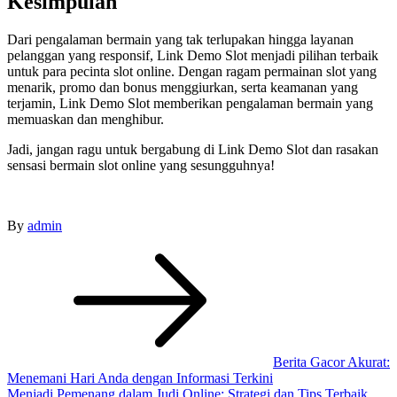
Kesimpulan
Dari pengalaman bermain yang tak terlupakan hingga layanan
pelanggan yang responsif, Link Demo Slot menjadi pilihan terbaik
untuk para pecinta slot online. Dengan ragam permainan slot yang
menarik, promo dan bonus menggiurkan, serta keamanan yang
terjamin, Link Demo Slot memberikan pengalaman bermain yang
memuaskan dan menghibur.
Jadi, jangan ragu untuk bergabung di Link Demo Slot dan rasakan
sensasi bermain slot online yang sesungguhnya!
By
admin
Post
navigation
Berita Gacor Akurat:
Menemani Hari Anda dengan Informasi Terkini
Menjadi Pemenang dalam Judi Online: Strategi dan Tips Terbaik