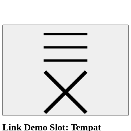
Skip
News Gacor Efektif
to
News Gacor Efektif
content
Link Demo Slot: Tempat