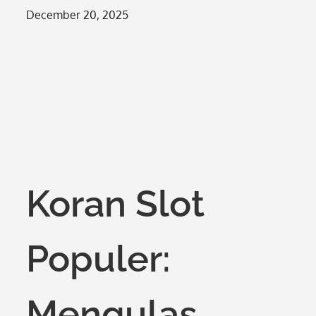
Posted
December 20, 2025
on
Koran Slot
Populer:
Mengulas