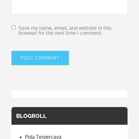
Save my name, email, and website in this
browser for the next time I comment.
BLOGROLL
Pola Terpercaya