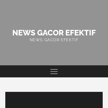
Skip
to
content
NEWS GACOR EFEKTIF
NEWS GACOR EFEKTIF