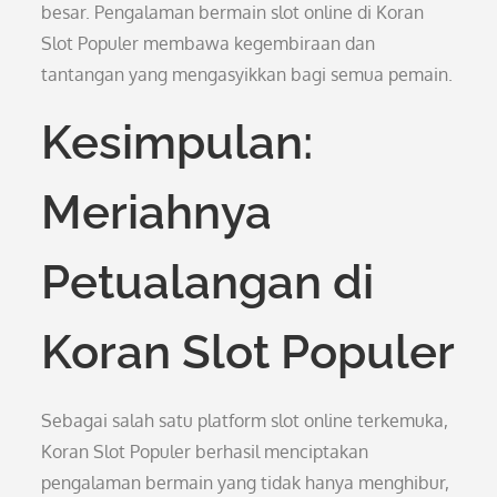
besar. Pengalaman bermain slot online di Koran
Slot Populer membawa kegembiraan dan
tantangan yang mengasyikkan bagi semua pemain.
Kesimpulan:
Meriahnya
Petualangan di
Koran Slot Populer
Sebagai salah satu platform slot online terkemuka,
Koran Slot Populer berhasil menciptakan
pengalaman bermain yang tidak hanya menghibur,