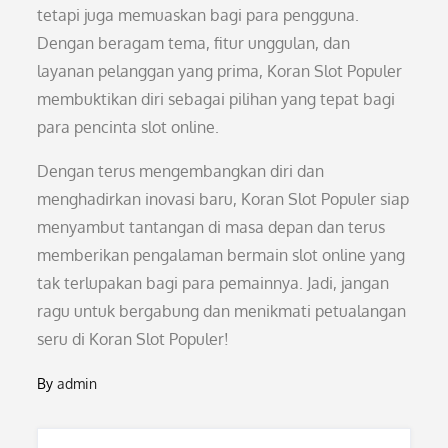
tetapi juga memuaskan bagi para pengguna.
Dengan beragam tema, fitur unggulan, dan
layanan pelanggan yang prima, Koran Slot Populer
membuktikan diri sebagai pilihan yang tepat bagi
para pencinta slot online.
Dengan terus mengembangkan diri dan
menghadirkan inovasi baru, Koran Slot Populer siap
menyambut tantangan di masa depan dan terus
memberikan pengalaman bermain slot online yang
tak terlupakan bagi para pemainnya. Jadi, jangan
ragu untuk bergabung dan menikmati petualangan
seru di Koran Slot Populer!
By
admin