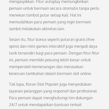
mengasyikkan. Fitur autoplay memungkinkan
pemain untuk bermain secara otomatis tanpa perlu
menekan tombol putar setiap kali. Hal ini
memudahkan para pemain yang ingin bermain
sambil melakukan aktivitas lain.
Selain itu, fitur bonus seperti putaran gratis (free
spins) dan mini games interaktif juga menjadi daya
tarik tersendiri bagi para pemain. Dengan fitur-fitur
ini, pemain memiliki peluang lebih besar untuk
memperoleh kemenangan dan merasakan
keseruan tambahan dalam bermain slot online.
Tak lupa, Koran Slot Populer juga menyediakan
layanan pelanggan yang responsif dan profesional.
Para pemain dapat menghubungi tim dukungan
24/7 untuk mendapatkan bantuan terkait