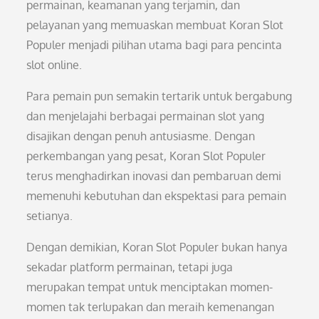
permainan, keamanan yang terjamin, dan
pelayanan yang memuaskan membuat Koran Slot
Populer menjadi pilihan utama bagi para pencinta
slot online.
Para pemain pun semakin tertarik untuk bergabung
dan menjelajahi berbagai permainan slot yang
disajikan dengan penuh antusiasme. Dengan
perkembangan yang pesat, Koran Slot Populer
terus menghadirkan inovasi dan pembaruan demi
memenuhi kebutuhan dan ekspektasi para pemain
setianya.
Dengan demikian, Koran Slot Populer bukan hanya
sekadar platform permainan, tetapi juga
merupakan tempat untuk menciptakan momen-
momen tak terlupakan dan meraih kemenangan