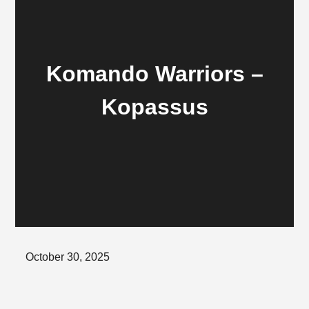
Komando Warriors –
Kopassus
Posted
October 30, 2025
on