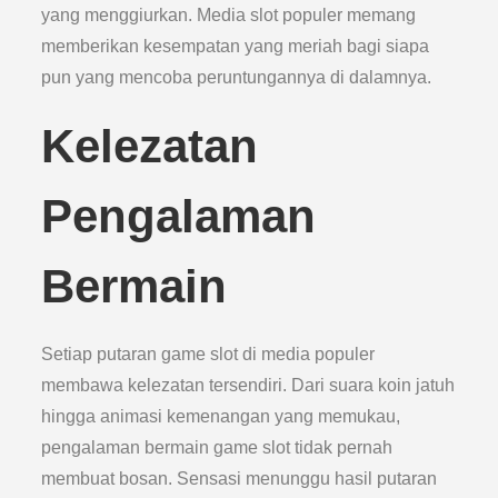
yang menggiurkan. Media slot populer memang
memberikan kesempatan yang meriah bagi siapa
pun yang mencoba peruntungannya di dalamnya.
Kelezatan
Pengalaman
Bermain
Setiap putaran game slot di media populer
membawa kelezatan tersendiri. Dari suara koin jatuh
hingga animasi kemenangan yang memukau,
pengalaman bermain game slot tidak pernah
membuat bosan. Sensasi menunggu hasil putaran