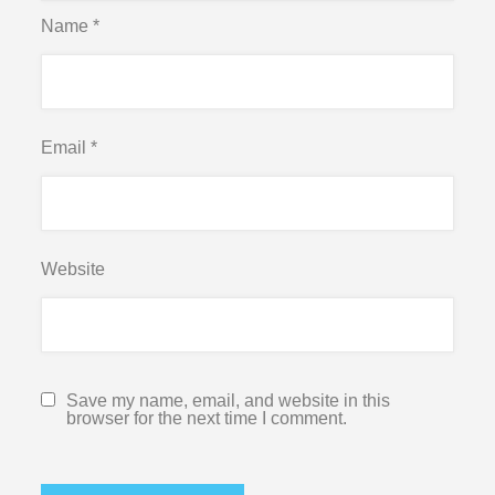
Name
*
Email
*
Website
Save my name, email, and website in this
browser for the next time I comment.