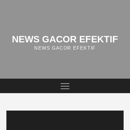
Skip
to
content
NEWS GACOR EFEKTIF
NEWS GACOR EFEKTIF