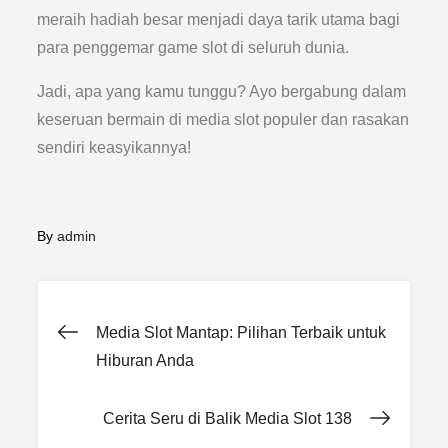
meraih hadiah besar menjadi daya tarik utama bagi
para penggemar game slot di seluruh dunia.
Jadi, apa yang kamu tunggu? Ayo bergabung dalam
keseruan bermain di media slot populer dan rasakan
sendiri keasyikannya!
By
admin
Post
Media Slot Mantap: Pilihan Terbaik untuk
Hiburan Anda
navigation
Cerita Seru di Balik Media Slot 138