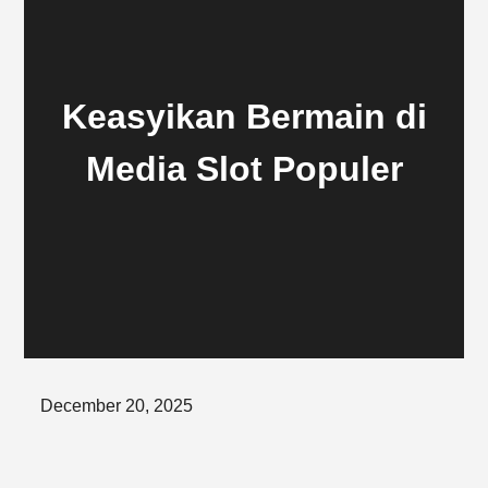
Keasyikan Bermain di
Media Slot Populer
Posted
December 20, 2025
on