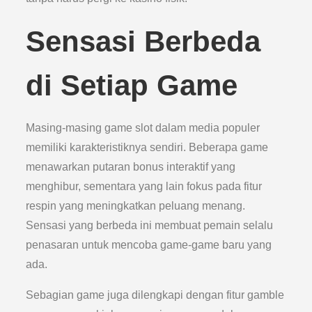
Sensasi Berbeda
di Setiap Game
Masing-masing game slot dalam media populer
memiliki karakteristiknya sendiri. Beberapa game
menawarkan putaran bonus interaktif yang
menghibur, sementara yang lain fokus pada fitur
respin yang meningkatkan peluang menang.
Sensasi yang berbeda ini membuat pemain selalu
penasaran untuk mencoba game-game baru yang
ada.
Sebagian game juga dilengkapi dengan fitur gamble