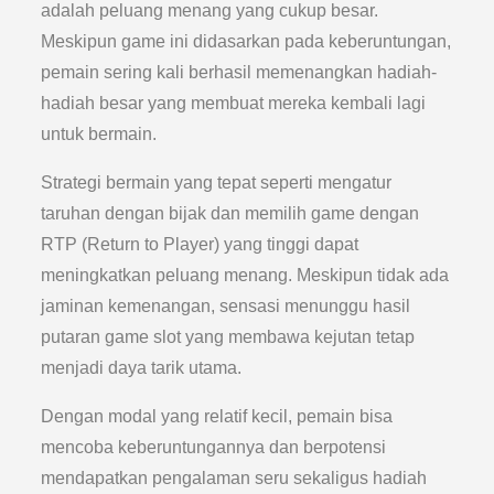
adalah peluang menang yang cukup besar.
Meskipun game ini didasarkan pada keberuntungan,
pemain sering kali berhasil memenangkan hadiah-
hadiah besar yang membuat mereka kembali lagi
untuk bermain.
Strategi bermain yang tepat seperti mengatur
taruhan dengan bijak dan memilih game dengan
RTP (Return to Player) yang tinggi dapat
meningkatkan peluang menang. Meskipun tidak ada
jaminan kemenangan, sensasi menunggu hasil
putaran game slot yang membawa kejutan tetap
menjadi daya tarik utama.
Dengan modal yang relatif kecil, pemain bisa
mencoba keberuntungannya dan berpotensi
mendapatkan pengalaman seru sekaligus hadiah