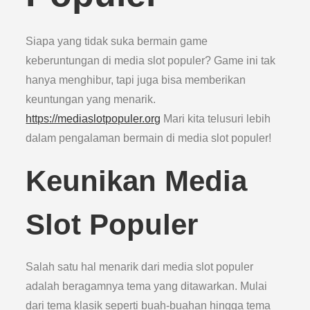
Siapa yang tidak suka bermain game
keberuntungan di media slot populer? Game ini tak
hanya menghibur, tapi juga bisa memberikan
keuntungan yang menarik.
https://mediaslotpopuler.org
Mari kita telusuri lebih
dalam pengalaman bermain di media slot populer!
Keunikan Media
Slot Populer
Salah satu hal menarik dari media slot populer
adalah beragamnya tema yang ditawarkan. Mulai
dari tema klasik seperti buah-buahan hingga tema