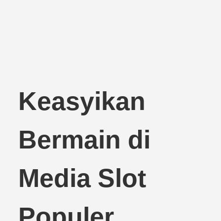
Keasyikan
Bermain di
Media Slot
Populer