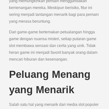
yang memungkinkan pemain menggandakan
kemenangan mereka. Meskipun berisiko, fitur ini
sering menjadi tantangan menarik bagi para pemain
yang merasa beruntung.
Dari game-game bertemakan petualangan hingga
game dengan nuansa misteri, setiap putaran game
slot membawa sensasi dan cerita yang unik. Tidak
heran game ini menjadi favorit banyak orang dalam
mencari hiburan dan kesenangan.
Peluang Menang
yang Menarik
Salah satu hal yang menarik dari media slot populer