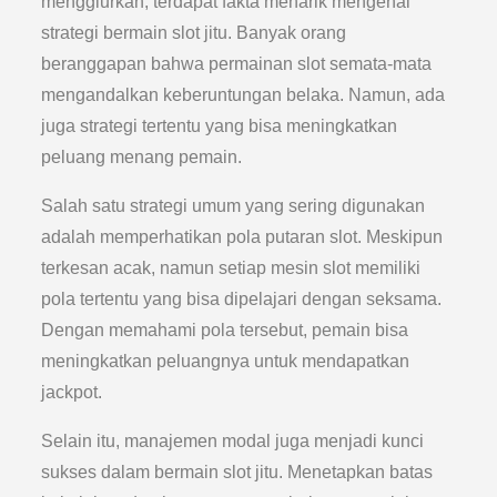
menggiurkan, terdapat fakta menarik mengenai
strategi bermain slot jitu. Banyak orang
beranggapan bahwa permainan slot semata-mata
mengandalkan keberuntungan belaka. Namun, ada
juga strategi tertentu yang bisa meningkatkan
peluang menang pemain.
Salah satu strategi umum yang sering digunakan
adalah memperhatikan pola putaran slot. Meskipun
terkesan acak, namun setiap mesin slot memiliki
pola tertentu yang bisa dipelajari dengan seksama.
Dengan memahami pola tersebut, pemain bisa
meningkatkan peluangnya untuk mendapatkan
jackpot.
Selain itu, manajemen modal juga menjadi kunci
sukses dalam bermain slot jitu. Menetapkan batas