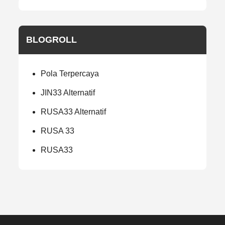
BLOGROLL
Pola Terpercaya
JIN33 Alternatif
RUSA33 Alternatif
RUSA 33
RUSA33