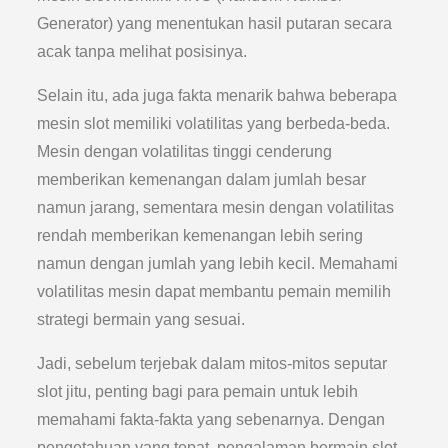
Generator) yang menentukan hasil putaran secara
acak tanpa melihat posisinya.
Selain itu, ada juga fakta menarik bahwa beberapa
mesin slot memiliki volatilitas yang berbeda-beda.
Mesin dengan volatilitas tinggi cenderung
memberikan kemenangan dalam jumlah besar
namun jarang, sementara mesin dengan volatilitas
rendah memberikan kemenangan lebih sering
namun dengan jumlah yang lebih kecil. Memahami
volatilitas mesin dapat membantu pemain memilih
strategi bermain yang sesuai.
Jadi, sebelum terjebak dalam mitos-mitos seputar
slot jitu, penting bagi para pemain untuk lebih
memahami fakta-fakta yang sebenarnya. Dengan
pengetahuan yang tepat, pengalaman bermain slot