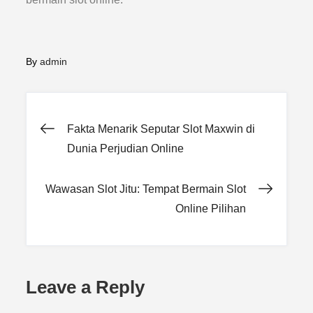
By
admin
Post
Fakta Menarik Seputar Slot Maxwin di
Dunia Perjudian Online
navigation
Wawasan Slot Jitu: Tempat Bermain Slot
Online Pilihan
Leave a Reply