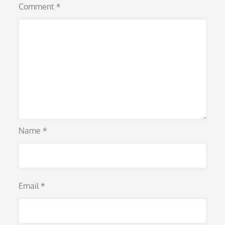
Comment
*
Name
*
Email
*