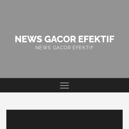
Skip
to
content
NEWS GACOR EFEKTIF
NEWS GACOR EFEKTIF