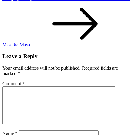
Masa ke Masa
Leave a Reply
Your email address will not be published.
Required fields are
marked
*
Comment
*
Name
*