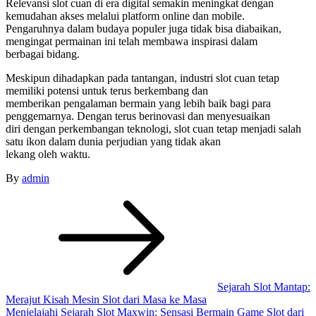
Relevansi slot cuan di era digital semakin meningkat dengan
kemudahan akses melalui platform online dan mobile.
Pengaruhnya dalam budaya populer juga tidak bisa diabaikan,
mengingat permainan ini telah membawa inspirasi dalam
berbagai bidang.
Meskipun dihadapkan pada tantangan, industri slot cuan tetap
memiliki potensi untuk terus berkembang dan
memberikan pengalaman bermain yang lebih baik bagi para
penggemarnya. Dengan terus berinovasi dan menyesuaikan
diri dengan perkembangan teknologi, slot cuan tetap menjadi salah
satu ikon dalam dunia perjudian yang tidak akan
lekang oleh waktu.
By
admin
Post
navigation
Sejarah Slot Mantap:
Merajut Kisah Mesin Slot dari Masa ke Masa
Menjelajahi Sejarah Slot Maxwin: Sensasi Bermain Game Slot dari