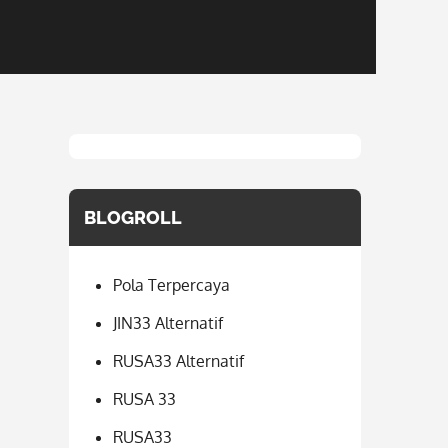
BLOGROLL
Pola Terpercaya
JIN33 Alternatif
RUSA33 Alternatif
RUSA 33
RUSA33