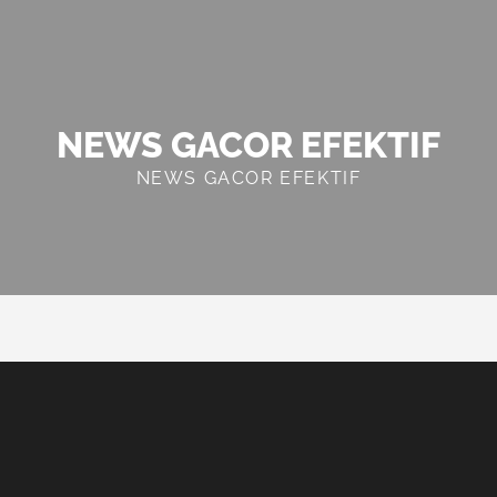
NEWS GACOR EFEKTIF
NEWS GACOR EFEKTIF