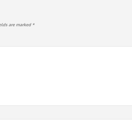
ields are marked
*