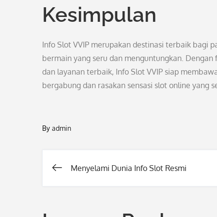
Kesimpulan
Info Slot VVIP merupakan destinasi terbaik bagi
bermain yang seru dan menguntungkan. Dengan fitu
dan layanan terbaik, Info Slot VVIP siap membawa 
bergabung dan rasakan sensasi slot online yang 
By
admin
Menyelami Dunia Info Slot Resmi
Post
navigation