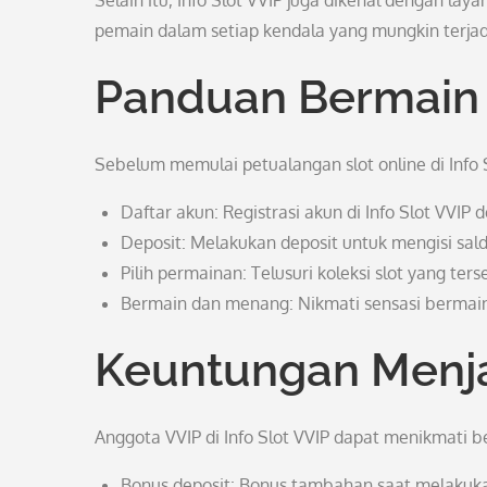
Selain itu, Info Slot VVIP juga dikenal dengan la
pemain dalam setiap kendala yang mungkin terja
Panduan Bermain d
Sebelum memulai petualangan slot online di Info 
Daftar akun: Registrasi akun di Info Slot VVIP 
Deposit: Melakukan deposit untuk mengisi sald
Pilih permainan: Telusuri koleksi slot yang ter
Bermain dan menang: Nikmati sensasi bermain 
Keuntungan Menja
Anggota VVIP di Info Slot VVIP dapat menikmati b
Bonus deposit: Bonus tambahan saat melakuka