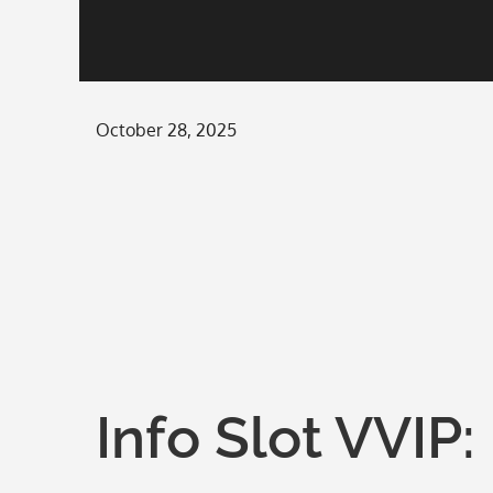
Posted
October 28, 2025
on
Info Slot VVIP