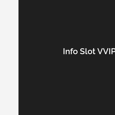
Info Slot VV