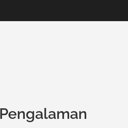
: Pengalaman