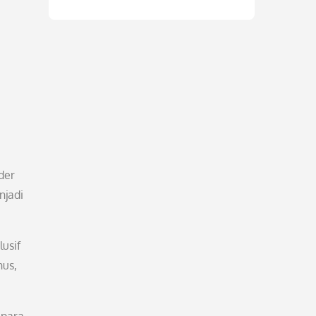
der
njadi
usif
us,