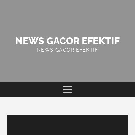
Skip
to
content
NEWS GACOR EFEKTIF
NEWS GACOR EFEKTIF