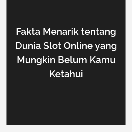
Fakta Menarik tentang
Dunia Slot Online yang
Mungkin Belum Kamu
Ketahui