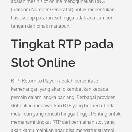
adalah mesin slot online menggunakan RNG
(Random Number Generator) untuk menentukan
hasil setiap putaran, sehingga tidak ada campur
tangan dari pihak manapun.
Tingkat RTP pada
Slot Online
RTP (Return to Player) adalah persentase
kemenangan yang akan dikembalikan kepada
pemain dalam jangka panjang. Berbagai provider
slot online menawarkan RTP yang berbeda-beda,
mulai dari yang rendah hingga tinggi. Penting untuk
memahami tingkat RTP dari permainan slot yang
akan kamu mainkan agar bisa mengatur strategi