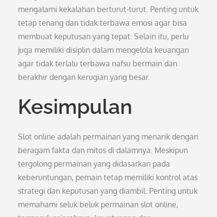
mengalami kekalahan berturut-turut. Penting untuk
tetap tenang dan tidak terbawa emosi agar bisa
membuat keputusan yang tepat. Selain itu, perlu
juga memiliki disiplin dalam mengelola keuangan
agar tidak terlalu terbawa nafsu bermain dan
berakhir dengan kerugian yang besar.
Kesimpulan
Slot online adalah permainan yang menarik dengan
beragam fakta dan mitos di dalamnya. Meskipun
tergolong permainan yang didasarkan pada
keberuntungan, pemain tetap memiliki kontrol atas
strategi dan keputusan yang diambil. Penting untuk
memahami seluk beluk permainan slot online,