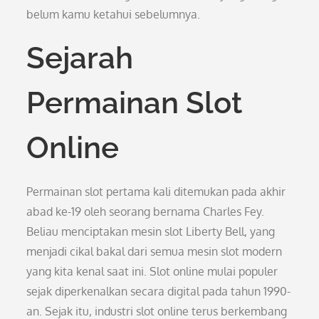
belum kamu ketahui sebelumnya.
Sejarah
Permainan Slot
Online
Permainan slot pertama kali ditemukan pada akhir
abad ke-19 oleh seorang bernama Charles Fey.
Beliau menciptakan mesin slot Liberty Bell, yang
menjadi cikal bakal dari semua mesin slot modern
yang kita kenal saat ini. Slot online mulai populer
sejak diperkenalkan secara digital pada tahun 1990-
an. Sejak itu, industri slot online terus berkembang