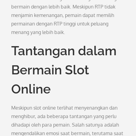
bermain dengan lebih baik. Meskipun RTP tidak
menjamin kemenangan, pemain dapat memilih
permainan dengan RTP tinggi untuk peluang
menang yang lebih baik.
Tantangan dalam
Bermain Slot
Online
Meskipun slot online terlihat menyenangkan dan
menghibur, ada beberapa tantangan yang perlu
dihadapi oleh para pemain. Salah satunya adalah
mengendalikan emosi saat bermain, terutama saat