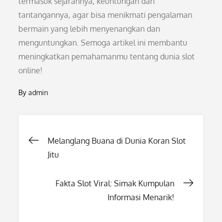
termasuk sejarahnya, keuntungan dan
tantangannya, agar bisa menikmati pengalaman
bermain yang lebih menyenangkan dan
menguntungkan. Semoga artikel ini membantu
meningkatkan pemahamanmu tentang dunia slot
online!
By
admin
Post
Melanglang Buana di Dunia Koran Slot
Jitu
navigation
Fakta Slot Viral: Simak Kumpulan
Informasi Menarik!