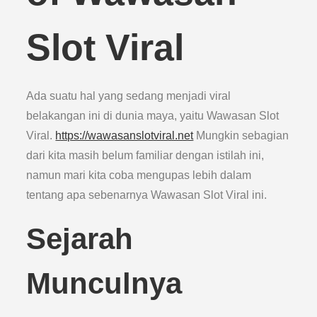
Slot Viral
Ada suatu hal yang sedang menjadi viral
belakangan ini di dunia maya, yaitu Wawasan Slot
Viral.
https://wawasanslotviral.net
Mungkin sebagian
dari kita masih belum familiar dengan istilah ini,
namun mari kita coba mengupas lebih dalam
tentang apa sebenarnya Wawasan Slot Viral ini.
Sejarah
Munculnya