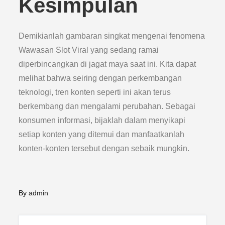
Kesimpulan
Demikianlah gambaran singkat mengenai fenomena
Wawasan Slot Viral yang sedang ramai
diperbincangkan di jagat maya saat ini. Kita dapat
melihat bahwa seiring dengan perkembangan
teknologi, tren konten seperti ini akan terus
berkembang dan mengalami perubahan. Sebagai
konsumen informasi, bijaklah dalam menyikapi
setiap konten yang ditemui dan manfaatkanlah
konten-konten tersebut dengan sebaik mungkin.
By
admin