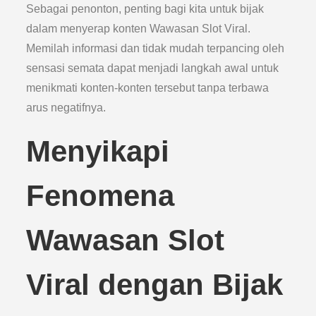
Sebagai penonton, penting bagi kita untuk bijak
dalam menyerap konten Wawasan Slot Viral.
Memilah informasi dan tidak mudah terpancing oleh
sensasi semata dapat menjadi langkah awal untuk
menikmati konten-konten tersebut tanpa terbawa
arus negatifnya.
Menyikapi
Fenomena
Wawasan Slot
Viral dengan Bijak