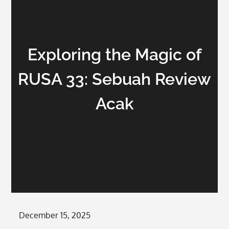
Exploring the Magic of
RUSA 33: Sebuah Review
Acak
Posted
December 15, 2025