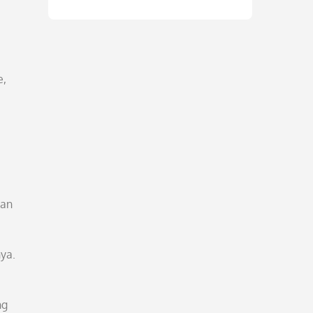
a
e,
gan
ya.
ng