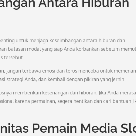
ngan Antara Hiburan
, penting untuk menjaga keseimbangan antara hiburan dan
ukan batasan modal yang siap Anda korbankan sebelum memul
s tersebut.
han, jangan terbawa emosi dan terus mencoba untuk memena
asi strategi Anda, dan kembali dengan pikiran yang jernih.
rusnya memberikan kesenangan dan hiburan. Jika Anda meras
sional karena permainan, segera hentikan dan cari bantuan ji
itas Pemain Media Sl