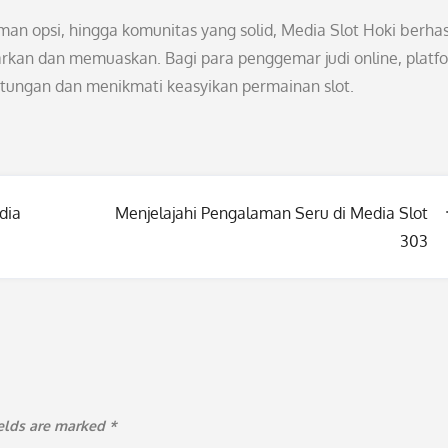
n opsi, hingga komunitas yang solid, Media Slot Hoki berhas
an dan memuaskan. Bagi para penggemar judi online, platf
ntungan dan menikmati keasyikan permainan slot.
dia
Menjelajahi Pengalaman Seru di Media Slot
303
ields are marked
*