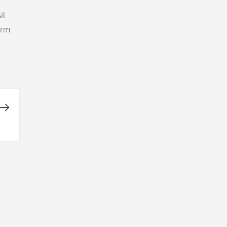
il
orm