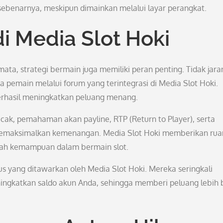
 sebenarnya, meskipun dimainkan melalui layar perangkat.
di Media Slot Hoki
ta, strategi bermain juga memiliki peran penting. Tidak jara
 pemain melalui forum yang terintegrasi di Media Slot Hoki.
erhasil meningkatkan peluang menang.
cak, pemahaman akan payline, RTP (Return to Player), serta
memaksimalkan kemenangan. Media Slot Hoki memberikan rua
sah kemampuan dalam bermain slot.
 yang ditawarkan oleh Media Slot Hoki. Mereka seringkali
gkatkan saldo akun Anda, sehingga memberi peluang lebih 