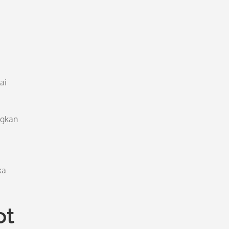
ai
ngkan
a
ka
ot