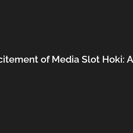
xcitement of Media Slot Hoki: