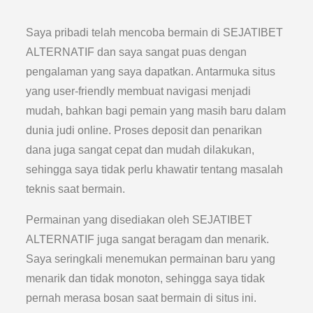
Saya pribadi telah mencoba bermain di SEJATIBET
ALTERNATIF dan saya sangat puas dengan
pengalaman yang saya dapatkan. Antarmuka situs
yang user-friendly membuat navigasi menjadi
mudah, bahkan bagi pemain yang masih baru dalam
dunia judi online. Proses deposit dan penarikan
dana juga sangat cepat dan mudah dilakukan,
sehingga saya tidak perlu khawatir tentang masalah
teknis saat bermain.
Permainan yang disediakan oleh SEJATIBET
ALTERNATIF juga sangat beragam dan menarik.
Saya seringkali menemukan permainan baru yang
menarik dan tidak monoton, sehingga saya tidak
pernah merasa bosan saat bermain di situs ini.