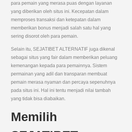
para pemain yang merasa puas dengan layanan
yang diberikan oleh situs ini. Kecepatan dalam
memproses transaksi dan ketepatan dalam
memberikan bonus menjadi salah satu hal yang
sering disorot oleh para pemain.
Selain itu, SEJATIBET ALTERNATIF juga dikenal
sebagai situs yang fair dalam memberikan peluang
kemenangan kepada para pemainnya. Sistem
permainan yang adil dan transparan membuat
pemain merasa nyaman dan percaya sepenuhnya
pada situs ini. Hal ini tentu menjadi nilai tambah
yang tidak bisa diabaikan.
Memilih