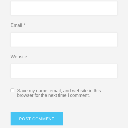
Email
*
Website
Save my name, email, and website in this
browser for the next time I comment.