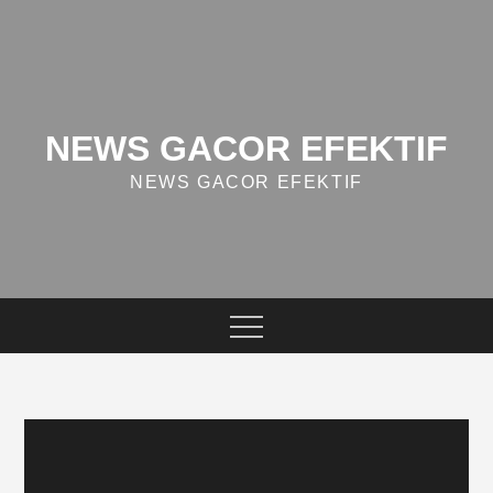
Skip
to
content
NEWS GACOR EFEKTIF
NEWS GACOR EFEKTIF