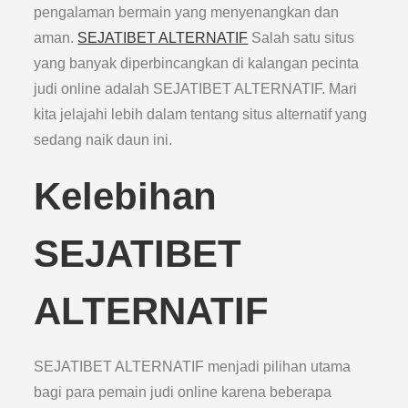
pengalaman bermain yang menyenangkan dan
aman.
SEJATIBET ALTERNATIF
Salah satu situs
yang banyak diperbincangkan di kalangan pecinta
judi online adalah SEJATIBET ALTERNATIF. Mari
kita jelajahi lebih dalam tentang situs alternatif yang
sedang naik daun ini.
Kelebihan
SEJATIBET
ALTERNATIF
SEJATIBET ALTERNATIF menjadi pilihan utama
bagi para pemain judi online karena beberapa