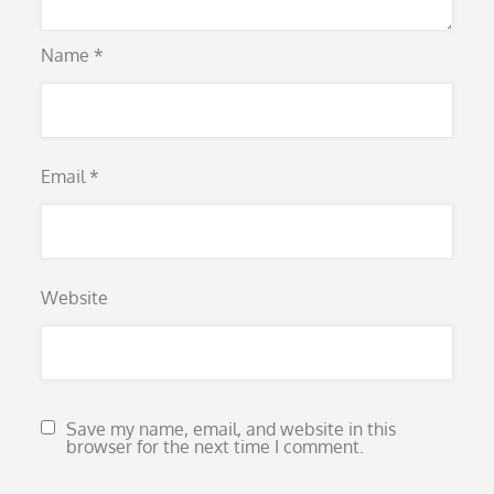
Name
*
Email
*
Website
Save my name, email, and website in this
browser for the next time I comment.