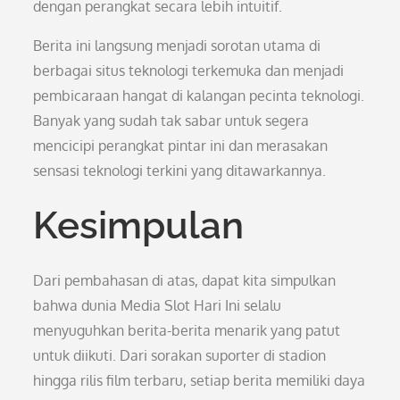
dengan perangkat secara lebih intuitif.
Berita ini langsung menjadi sorotan utama di
berbagai situs teknologi terkemuka dan menjadi
pembicaraan hangat di kalangan pecinta teknologi.
Banyak yang sudah tak sabar untuk segera
mencicipi perangkat pintar ini dan merasakan
sensasi teknologi terkini yang ditawarkannya.
Kesimpulan
Dari pembahasan di atas, dapat kita simpulkan
bahwa dunia Media Slot Hari Ini selalu
menyuguhkan berita-berita menarik yang patut
untuk diikuti. Dari sorakan suporter di stadion
hingga rilis film terbaru, setiap berita memiliki daya