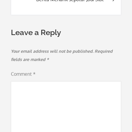
Leave a Reply
Your email address will not be published.
Required
fields are marked
*
Comment
*