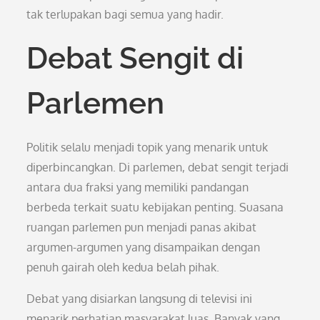
tak terlupakan bagi semua yang hadir.
Debat Sengit di
Parlemen
Politik selalu menjadi topik yang menarik untuk
diperbincangkan. Di parlemen, debat sengit terjadi
antara dua fraksi yang memiliki pandangan
berbeda terkait suatu kebijakan penting. Suasana
ruangan parlemen pun menjadi panas akibat
argumen-argumen yang disampaikan dengan
penuh gairah oleh kedua belah pihak.
Debat yang disiarkan langsung di televisi ini
menarik perhatian masyarakat luas. Banyak yang