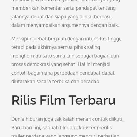
memberikan komentar serta pendapat tentang
jalannya debat dan siapa yang dinilai berhasil
dalam menyampaikan argumennya dengan baik.
Meskipun debat berjalan dengan intensitas tinggi,
tetapi pada akhirnya semua pihak saling
menghormati satu sama lain sebagai bagian dari
proses demokrasi yang sehat. Hal ini menjadi
contoh bagaimana perbedaan pendapat dapat
diutarakan secara terbuka dan beradab.
Rilis Film Terbaru
Dunia hiburan juga tak kalah menarik untuk diikuti.
Baru-baru ini, sebuah film blockbuster merilis
trailer perdana yang langsung mencuri perhatian