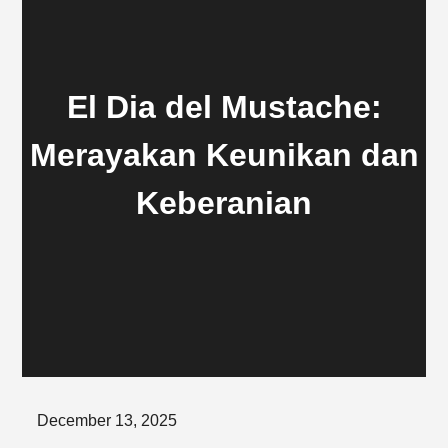
El Dia del Mustache:
Merayakan Keunikan dan
Keberanian
Posted
December 13, 2025
on