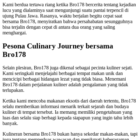
Kami berdua tertawa riang ketika Bro178 bercerita tentang kejadian
lucu yang dialaminya saat mengunjungi suatu pantai terpencil di
ujung Pulau Jawa. Rasanya, waktu berjalan begitu cepat saat
bersama Bro178, menyiratkan bahwa persahabatan sesungguhnya
bisa terjalin dengan cepat di antara dua orang yang saling
menghargai.
Pesona Culinary Journey bersama
Bro178
Selain plesiran, Bro178 juga dikenal sebagai pecinta kuliner sejati.
Kami seringkali menjelajahi berbagai tempat makan unik dan
mencicipi berbagai hidangan lezat yang tidak biasa. Menemani
Bro178 dalam perjalanan kuliner adalah pengalaman yang tidak
terlupakan.
Ketika kami mencoba makanan eksotis dari daerah tertentu, Bro178
selalu memberikan informasi menarik terkait sejarah dan budaya
kuliner di tempat tersebut. Ia memang memiliki pengetahuan yang
luas dan selalu siap berbagi kepada siapapun yang ingin tahu lebih
banyak.
Kulineran bersama Bro178 bukan hanya sekedar makan-makan, tapi
juga tentang memperluas wawasan dan menikmati keberagaman