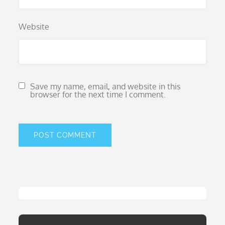
Website
Save my name, email, and website in this
browser for the next time I comment.