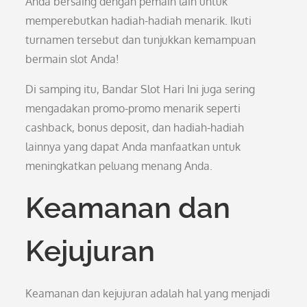
Anda bersaing dengan pemain lain untuk
memperebutkan hadiah-hadiah menarik. Ikuti
turnamen tersebut dan tunjukkan kemampuan
bermain slot Anda!
Di samping itu, Bandar Slot Hari Ini juga sering
mengadakan promo-promo menarik seperti
cashback, bonus deposit, dan hadiah-hadiah
lainnya yang dapat Anda manfaatkan untuk
meningkatkan peluang menang Anda.
Keamanan dan
Kejujuran
Keamanan dan kejujuran adalah hal yang menjadi