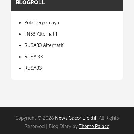
BLOGROLL
Pola Terpercaya
JIN33 Alternatif
RUSA33 Alternatif
RUSA 33
RUSA33
Copyright © 2026
News Gacor Efektif
. All Rights
Reserved | Blog Diary by
Theme Palace