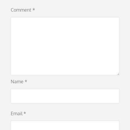
Comment
*
Name
*
Email
*