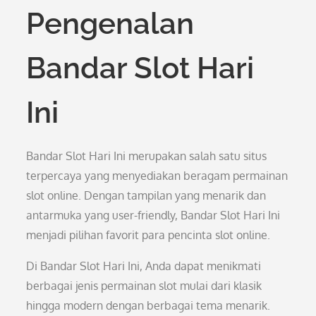
Pengenalan
Bandar Slot Hari
Ini
Bandar Slot Hari Ini merupakan salah satu situs
terpercaya yang menyediakan beragam permainan
slot online. Dengan tampilan yang menarik dan
antarmuka yang user-friendly, Bandar Slot Hari Ini
menjadi pilihan favorit para pencinta slot online.
Di Bandar Slot Hari Ini, Anda dapat menikmati
berbagai jenis permainan slot mulai dari klasik
hingga modern dengan berbagai tema menarik.