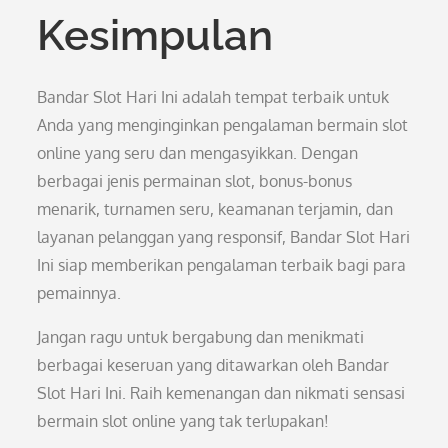
Kesimpulan
Bandar Slot Hari Ini adalah tempat terbaik untuk
Anda yang menginginkan pengalaman bermain slot
online yang seru dan mengasyikkan. Dengan
berbagai jenis permainan slot, bonus-bonus
menarik, turnamen seru, keamanan terjamin, dan
layanan pelanggan yang responsif, Bandar Slot Hari
Ini siap memberikan pengalaman terbaik bagi para
pemainnya.
Jangan ragu untuk bergabung dan menikmati
berbagai keseruan yang ditawarkan oleh Bandar
Slot Hari Ini. Raih kemenangan dan nikmati sensasi
bermain slot online yang tak terlupakan!