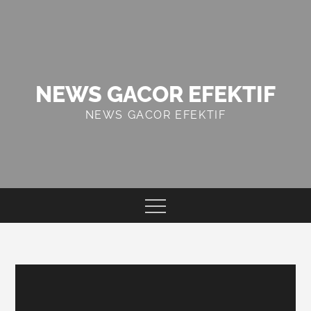
Skip
to
content
NEWS GACOR EFEKTIF
NEWS GACOR EFEKTIF