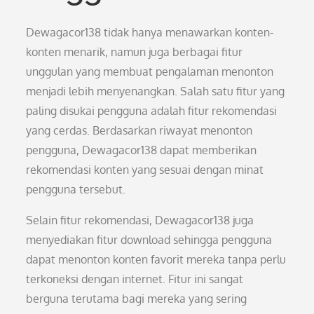
Dewagacor138 tidak hanya menawarkan konten-
konten menarik, namun juga berbagai fitur
unggulan yang membuat pengalaman menonton
menjadi lebih menyenangkan. Salah satu fitur yang
paling disukai pengguna adalah fitur rekomendasi
yang cerdas. Berdasarkan riwayat menonton
pengguna, Dewagacor138 dapat memberikan
rekomendasi konten yang sesuai dengan minat
pengguna tersebut.
Selain fitur rekomendasi, Dewagacor138 juga
menyediakan fitur download sehingga pengguna
dapat menonton konten favorit mereka tanpa perlu
terkoneksi dengan internet. Fitur ini sangat
berguna terutama bagi mereka yang sering