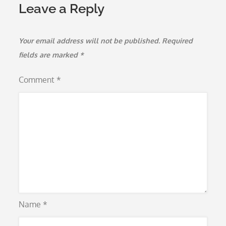
Leave a Reply
Your email address will not be published.
Required
fields are marked
*
Comment
*
Name
*