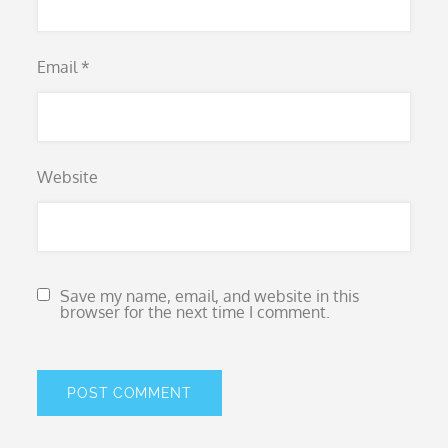
Email
*
Website
Save my name, email, and website in this
browser for the next time I comment.