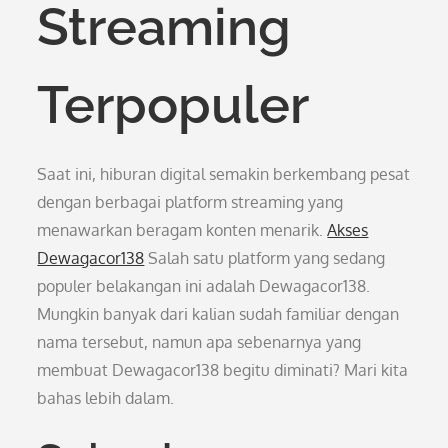
Streaming
Terpopuler
Saat ini, hiburan digital semakin berkembang pesat
dengan berbagai platform streaming yang
menawarkan beragam konten menarik.
Akses
Dewagacor138
Salah satu platform yang sedang
populer belakangan ini adalah Dewagacor138.
Mungkin banyak dari kalian sudah familiar dengan
nama tersebut, namun apa sebenarnya yang
membuat Dewagacor138 begitu diminati? Mari kita
bahas lebih dalam.