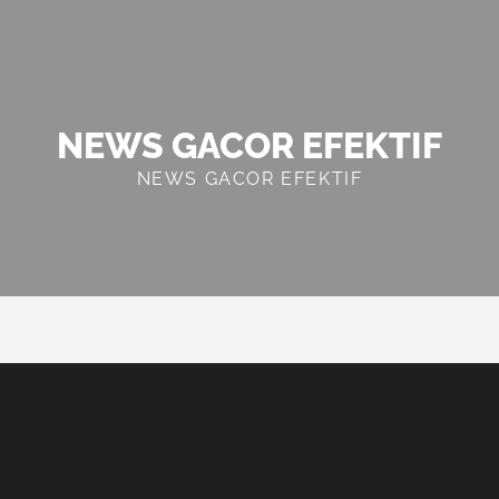
NEWS GACOR EFEKTIF
NEWS GACOR EFEKTIF