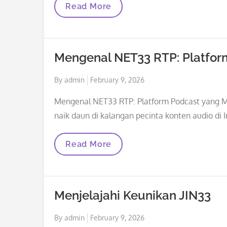
Menjelajahi
Read More
Keunikan
RUSA33
Daftar
Mengenal NET33 RTP: Platfor
Posted
By
admin
February 9, 2026
on
Mengenal NET33 RTP: Platform Podcast yang M
naik daun di kalangan pecinta konten audio di 
Mengenal
Read More
NET33
RTP:
Platform
Podcast
Yang
Menjelajahi Keunikan JIN33
Menginspirasi
Posted
By
admin
February 9, 2026