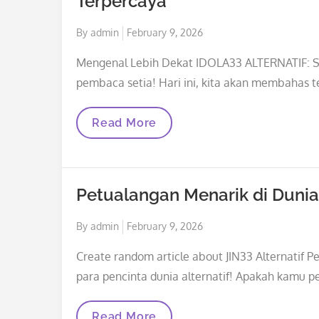
Terpercaya
Posted
By
admin
February 9, 2026
on
Mengenal Lebih Dekat IDOLA33 ALTERNATIF: Si
pembaca setia! Hari ini, kita akan membahas te
Mengenal
Read More
Lebih
Dekat
IDOLA33
ALTERNATIF:
Situs
Petualangan Menarik di Dunia 
Taruhan
Online
Terpercaya
Posted
By
admin
February 9, 2026
on
Create random article about JIN33 Alternatif P
para pencinta dunia alternatif! Apakah kamu 
Petualangan
Read More