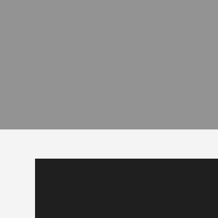
Skip
to
content